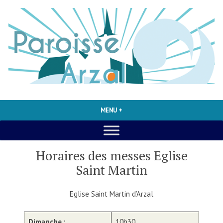
Accéder
au
contenu
Site de la paroisse d'Arzal, diocèse de Vannes
PAROISSE D'ARZAL
MENU
+
DÉPLIÉ
RÉDUIT
Horaires des messes Eglise
Saint Martin
Eglise Saint Martin d’Arzal
Dimanche :
10h30